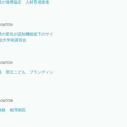
校が連携協定 人材育成推進
26/7/29
勢の変化が認知機能低下のサイ
信大学術講習会
26/7/29
進 県立こども、ブランディン
026/7/28
体験 相澤病院