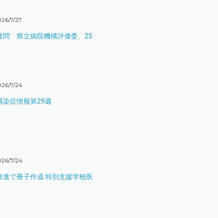
26/7/27
疑問 県立病院機構評価委、25
026/7/24
染症情報第29週
026/7/24
推進で冊子作成 特別支援学校医