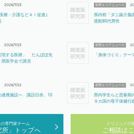
2026/7/23
20
長野エリアニュース
｢医療・介護などＡＩ促進｣
県内初「ダニ媒介脳
長
渡航80代男性
2026/7/23
20
長野エリアニュース
実現する医療」 たんぽぽ先
「身体づくり」テー
、県医学会で講演
2026/7/22
20
長野エリアニュース
の連携施設へ 諏訪日赤、10
県内学生らと思春期
９カ国の母子保健行
援の専門家チーム
クリニックの
究所」トップへ
ご相談は