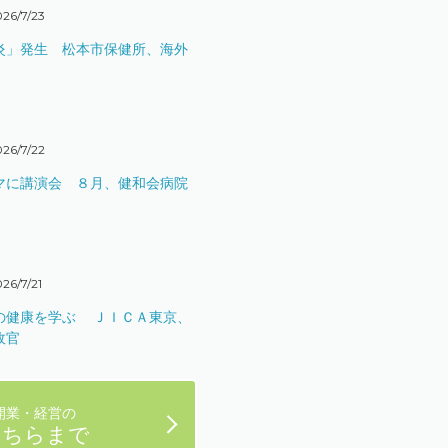
26/7/23
炎」発生 松本市保健所、海外
26/7/22
マに講演会 ８月、健和会病院
26/7/21
の健康を学ぶ ＪＩＣＡ東京、
政官
開業・経営の
こちらまで