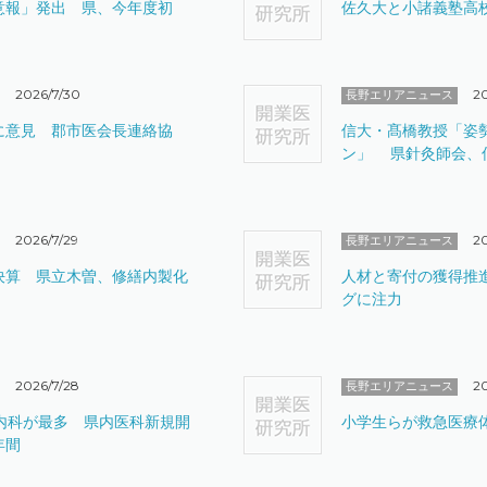
意報」発出 県、今年度初
佐久大と小諸義塾高
2026/7/30
20
長野エリアニュース
に意見 郡市医会長連絡協
信大・髙橋教授「姿
ン」 県針灸師会、
2026/7/29
20
長野エリアニュース
決算 県立木曽、修繕内製化
人材と寄付の獲得推
グに注力
2026/7/28
2
長野エリアニュース
、内科が最多 県内医科新規開
小学生らが救急医療
年間