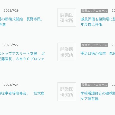
2026/7/28
20
長野エリアニュース
用の新術式開始 長野市民、
減員評価も超勤増に
件超
年度自己評価
2026/7/27
2
長野エリアニュース
のトップアスリート支援 北
手足口病が倍増 県感
安藤医長、ＳＭＲＣプロジェ
2026/7/24
2
長野エリアニュース
療従事者等研修会」 信大病
学校看護師との連携
ケア運営協