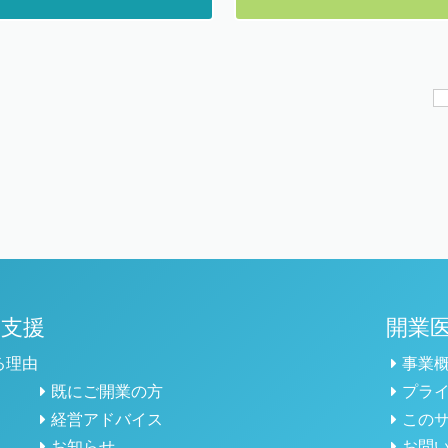
の支援
開業
る理由
事業
既にご開業の方
プラ
経営アドバイス
この
お知らせ
お問