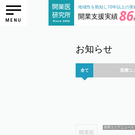
地域性を熟知し10年以上の実
86
開業支援実績
MENU
お知らせ
全て
医療ニ
長野エリアニュース