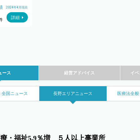
績
2024年4月現在
詳細
件
ュース
経営アドバイス
イベ
全国ニュース
長野エリアニュース
医療法全般
療・福祉5.9％増 ５人以上事業所