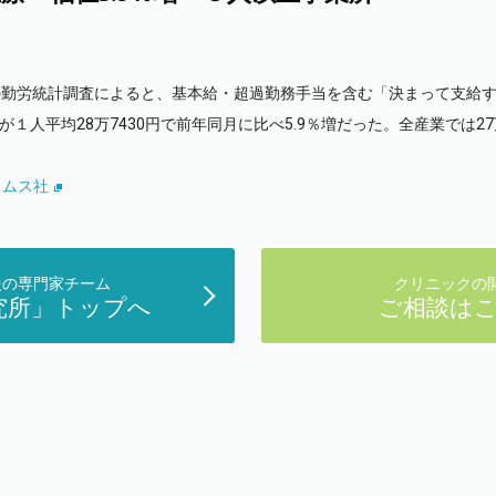
の勤労統計調査によると、基本給・超過勤務手当を含む「決まって支給
人平均28万7430円で前年同月に比べ5.9％増だった。全産業では27万
タイムス社
援の専門家チーム
クリニックの
究所」トップへ
ご相談は