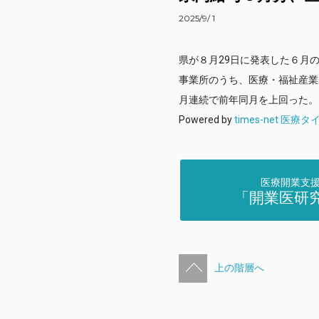
2025/9/ 1
県が８月29日に発表した６月
事業所のうち、医療・福祉産業が１
月連続で前年同月を上回った。
Powered by
times-net 医療
医療開業支
「開業医研
上の階層へ