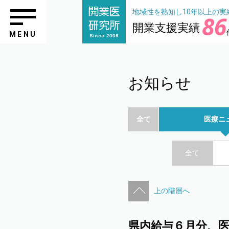
地域性を熟知し10年以上の実
86
開業支援実績
MENU
お知らせ
全て
医療ニ
全て
上の階層へ
県内給与６月分、医