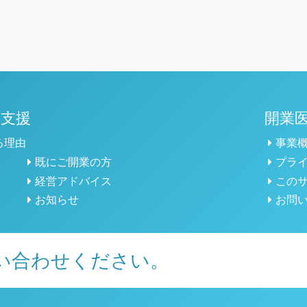
の支援
開業
る理由
事業
既にご開業の方
プラ
経営アドバイス
この
お知らせ
お問
い合わせください。