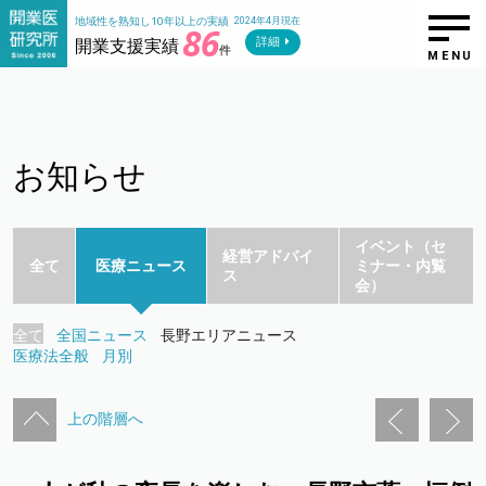
地域性を熟知し10年以上の実績
2024年4月現在
86
詳細
開業支援実績
件
MENU
お知らせ
イベント（セ
経営アドバイ
全て
医療ニュース
ミナー・内覧
ス
会）
全て
全国ニュース
長野エリアニュース
医療法全般
月別
上の階層へ