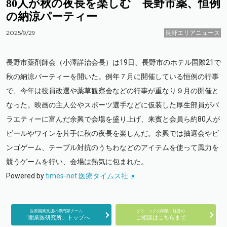
80人が秋の夜長を楽しむ 長野市薬、恒例
の納涼パーティー
2025/9/29
長野エリアニュース
長野市薬剤師会（小澤詳治会長）は19日、長野市のホテル国際21で
秋の納涼パーティーを開いた。例年７月に開催している恒例の行事
で、今年は役員改選や薬草観察会などの行事が重なり９月の開催と
なった。映画の主人公やスポーツ選手などに仮装した厚生部員がバ
ラエティーに富んだ余興で会場を盛り上げ、来賓と会員ら約80人が
ビールやワインを片手に秋の夜長を楽しんだ。余興では抽選会やビ
ンゴゲーム、テーブル対抗のうちわなどのアイテムを使って風力を
競うゲームを行い、会場は熱気に包まれた。
Powered by
times-net 医療タイムス社
医療開業支援の専門家チーム
クリニックの開業・経営の
「開業医研究所」トップへ
ご相談はこちらまで