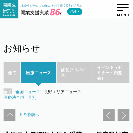
地域性を熟知し10年以上の実績
2024年4月現在
86
詳細
開業支援実績
件
MENU
お知らせ
イベント（セ
経営アドバイ
全て
医療ニュース
ミナー・内覧
ス
会）
全て
全国ニュース
長野エリアニュース
医療法全般
月別
上の階層へ