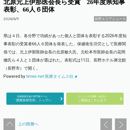
北原元上伊那医会長ら受賞 26年度県知事
表彰、66人６団体
2026/6/11
長野エリアニュース
県は４日、各分野で功績があった個人と団体を表彰する2026年度知
事表彰の受賞者66人６団体を発表した。保健衛生功労として医療関
係では、元上伊那医師会長の北原敏久氏、元松本市医師会長の花岡
徹氏ら４人と１団体が選ばれた。表彰式は11日、長野ホテル犀北館
（長野市）で開く。
Powered by
times-net 医療タイムス社
医療開業支援の専門家チーム
クリニックの開業・経営の
「開業医研究所」トップへ
ご相談はこちらまで
上の階層へ