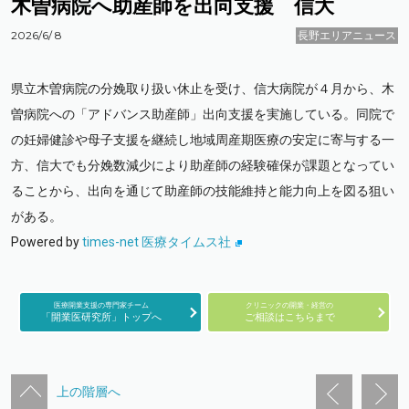
木曽病院へ助産師を出向支援 信大
2026/6/ 8
長野エリアニュース
県立木曽病院の分娩取り扱い休止を受け、信大病院が４月から、木
曽病院への「アドバンス助産師」出向支援を実施している。同院で
の妊婦健診や母子支援を継続し地域周産期医療の安定に寄与する一
方、信大でも分娩数減少により助産師の経験確保が課題となってい
ることから、出向を通じて助産師の技能維持と能力向上を図る狙い
がある。
Powered by
times-net 医療タイムス社
医療開業支援の専門家チーム
クリニックの開業・経営の
「開業医研究所」トップへ
ご相談はこちらまで
上の階層へ