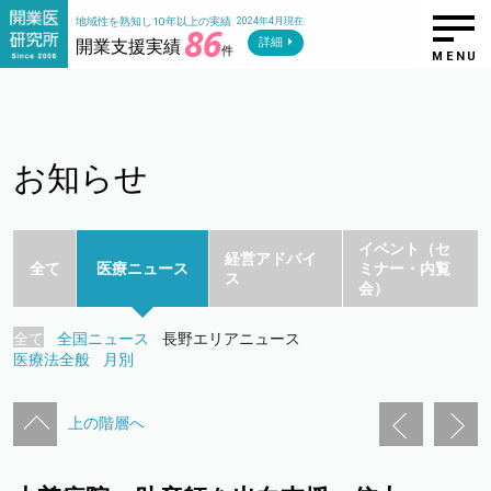
地域性を熟知し10年以上の実績
2024年4月現在
86
詳細
開業支援実績
件
MENU
お知らせ
イベント（セ
経営アドバイ
全て
医療ニュース
ミナー・内覧
ス
会）
全て
全国ニュース
長野エリアニュース
医療法全般
月別
上の階層へ